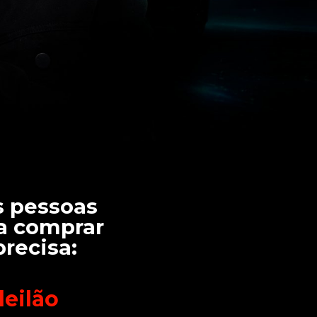
 pessoas 
a comprar 
precisa:
eilão 