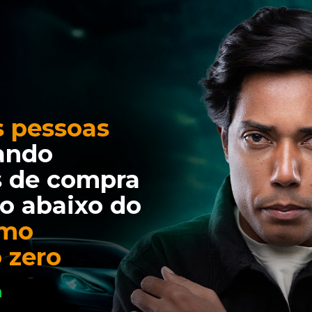
 pessoas
ando 
 de compra 
o abaixo do 
mo 
 zero
h