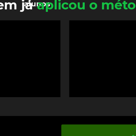
m já 
aplicou o mét
alunos