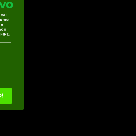
vo
vai 
como 
e 
do 
FIPE.
!