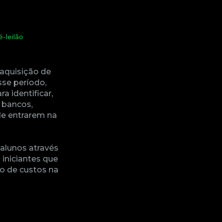
é-leilão
aquisição de 
sse período, 
 identificar, 
 bancos, 
de entrarem na 
alunos através 
niciantes que 
 de custos na 