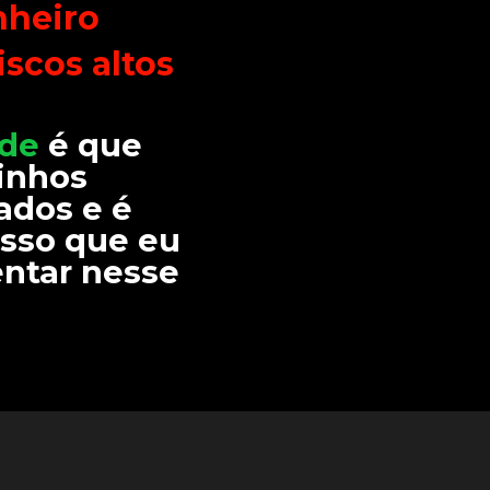
nheiro
iscos altos
ade
 é que 
nhos 
dos e é 
sso que eu 
ntar nesse 