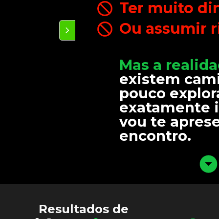
Ter muito di
Ou assumir r
Mas a realid
existem cami
pouco explora
exatamente i
vou te aprese
encontro.
Resultados de 