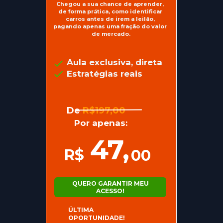
Chegou a sua chance de aprender, 
de forma prática, como identificar 
carros antes de irem a leilão, 
pagando apenas uma fração do valor 
de mercado.
Aula exclusiva, direta 
Estratégias reais
De
R$197,00
Por apenas:
47,
R$
00
QUERO GARANTIR MEU
ACESSO!
ÚLTIMA 
OPORTUNIDADE!